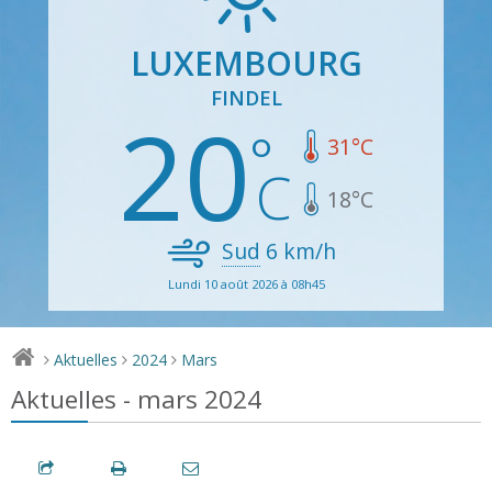
LUXEMBOURG
FINDEL
20
31
°C
18
°C
Sud
6
km/h
Lundi 10 août 2026 à 08h45
Aktuelles
2024
Mars
>
>
>
Aktuelles - mars 2024