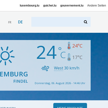
luxembourg.lu
guichet.lu
gouvernement.lu
Andere Seiten
DE
FR
24
24
°C
17
°C
West
30
km/h
XEMBURG
FINDEL
Donnerstag, 06. August 2026 - 14:46 Uhr
MEINE PRODUKTE