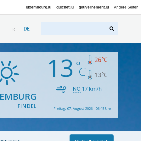
luxembourg.lu
guichet.lu
gouvernement.lu
Andere Seiten
DE
FR
13
26
°C
13
°C
NO
17
km/h
XEMBURG
FINDEL
Freitag, 07. August 2026 - 06:45 Uhr
MEINE PRODUKTE