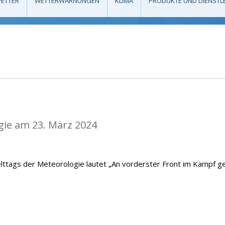
ETTER
WETTERWARNUNGEN
KLIMA
PRODUKTE UND DIENSTL
gie am 23. März 2024
lttags der Meteorologie lautet „An vorderster Front im Kampf g