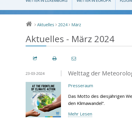
WETTER IN LUXEMBURG
WETTER IN EUROPA
FLUGW
Aktuelles
2024
März
>
>
>
Aktuelles - März 2024
Welttag der Meteorolo
23-03-2024
Presseraum
Das Motto des diesjährigen We
den Klimawandel“.
Mehr Lesen