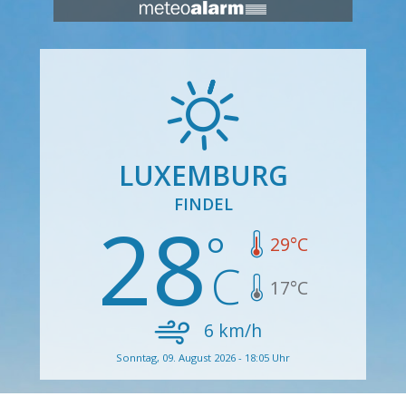
LUXEMBURG
FINDEL
28
29
°C
17
°C
6
km/h
Sonntag, 09. August 2026 - 18:05 Uhr