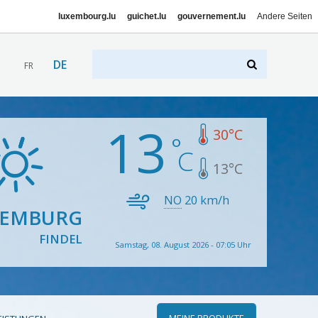
luxembourg.lu
guichet.lu
gouvernement.lu
Andere Seiten
DE
FR
13
30
°C
13
°C
NO
20
km/h
XEMBURG
FINDEL
Samstag, 08. August 2026 - 07:05 Uhr
MEINE PRODUKTE