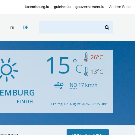
luxembourg.lu
guichet.lu
gouvernement.lu
Andere Seiten
DE
FR
15
26
°C
13
°C
NO
17
km/h
XEMBURG
FINDEL
Freitag, 07. August 2026 - 08:35 Uhr
MEINE PRODUKTE