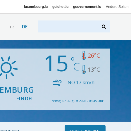
luxembourg.lu
guichet.lu
gouvernement.lu
Andere Seiten
DE
FR
15
26
°C
13
°C
NO
17
km/h
XEMBURG
FINDEL
Freitag, 07. August 2026 - 08:45 Uhr
MEINE PRODUKTE