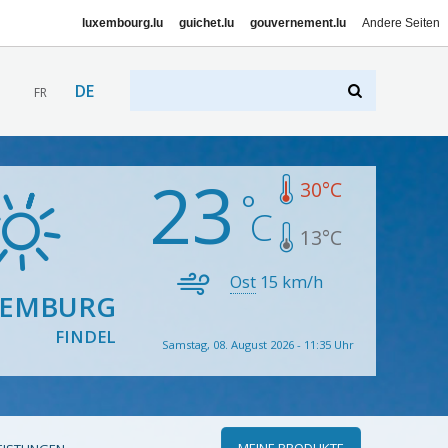
luxembourg.lu
guichet.lu
gouvernement.lu
Andere Seiten
DE
FR
23
30
°C
13
°C
Ost
15
km/h
XEMBURG
FINDEL
Samstag, 08. August 2026 - 11:35 Uhr
MEINE PRODUKTE