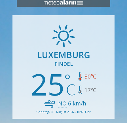
LUXEMBURG
FINDEL
25
30
°C
17
°C
NO
6
km/h
Sonntag, 09. August 2026 - 10:45 Uhr