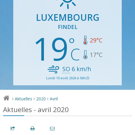
LUXEMBOURG
FINDEL
19
29
°C
17
°C
SO
6
km/h
Lundi 10 août 2026 à 06h25
Aktuelles
2020
Avril
>
>
>
Aktuelles - avril 2020