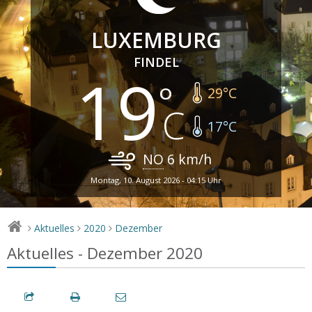
LUXEMBURG
FINDEL
19
29
°C
17
°C
NO
6
km/h
Montag, 10. August 2026 - 04:15 Uhr
Aktuelles
2020
Dezember
>
>
>
Aktuelles - Dezember 2020