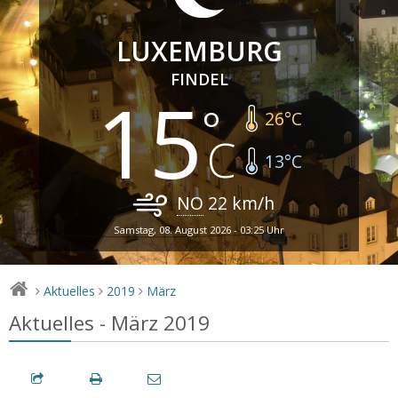
LUXEMBURG
FINDEL
15
26
°C
13
°C
NO
22
km/h
Samstag, 08. August 2026 - 03:25 Uhr
Aktuelles
2019
März
>
>
>
Aktuelles - März 2019