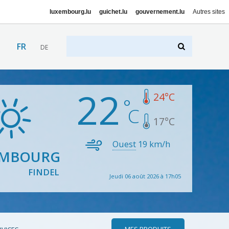
luxembourg.lu
guichet.lu
gouvernement.lu
Autres sites
FR
DE
22
24
°C
17
°C
Ouest
19
km/h
EMBOURG
FINDEL
Jeudi 06 août 2026 à 17h05
MES PRODUITS