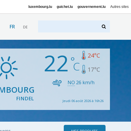
luxembourg.lu
guichet.lu
gouvernement.lu
Autres sites
FR
DE
22
24
°C
17
°C
NO
26
km/h
EMBOURG
FINDEL
Jeudi 06 août 2026 à 16h26
MES PRODUITS