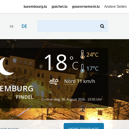
luxembourg.lu
guichet.lu
gouvernement.lu
Andere Seiten
DE
FR
18
24
°C
17
°C
Nord
11
km/h
XEMBURG
FINDEL
Donnerstag, 06. August 2026 - 23:05 Uhr
MEINE PRODUKTE