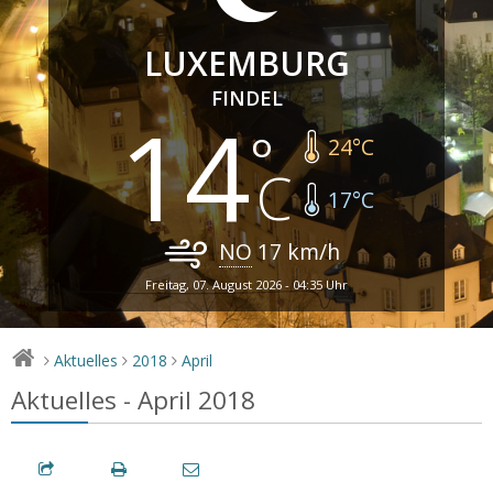
LUXEMBURG
FINDEL
14
24
°C
17
°C
NO
17
km/h
Freitag, 07. August 2026 - 04:35 Uhr
Aktuelles
2018
April
>
>
>
Aktuelles - April 2018