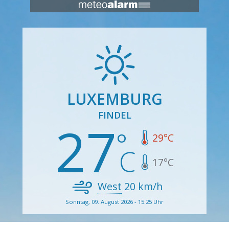
LUXEMBURG
FINDEL
27
29
°C
17
°C
West
20
km/h
Sonntag, 09. August 2026 - 15:25 Uhr