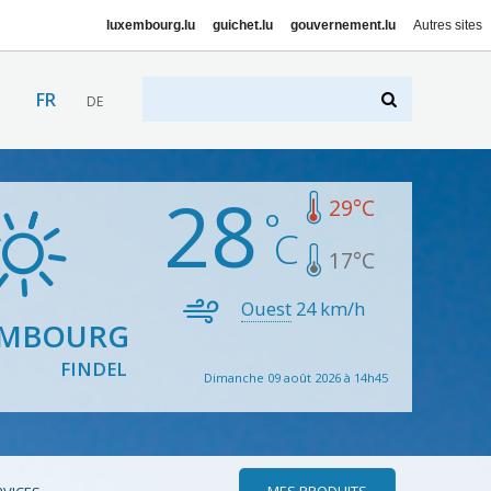
luxembourg.lu
guichet.lu
gouvernement.lu
Autres sites
FR
DE
28
29
°C
17
°C
Ouest
24
km/h
EMBOURG
FINDEL
Dimanche 09 août 2026 à 14h45
MES PRODUITS