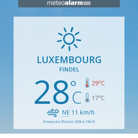
LUXEMBOURG
FINDEL
28
29
°C
17
°C
NE
11
km/h
Dimanche 09 août 2026 à 19h15