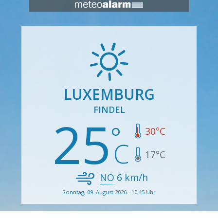
LUXEMBURG
FINDEL
25
30
°C
17
°C
NO
6
km/h
Sonntag, 09. August 2026 - 10:45 Uhr