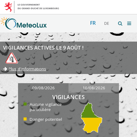
FR
DE
VIGILANCES ACTIVES LE 9 AOÛT !
Plus d'informations
09/08/2026
10/08/2026
VIGILANCES
Aucune vigilance
particulière
Danger potentiel