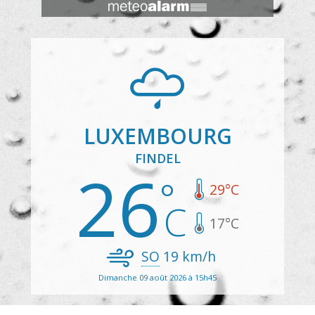
LUXEMBOURG
FINDEL
26
29
°C
17
°C
SO
19
km/h
Dimanche 09 août 2026 à 15h45