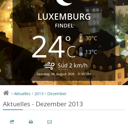
LUXEMBURG
FINDEL
24
30
°C
13
°C
Süd
2
km/h
Samstag, 08. August 2026 - 21:05 Uhr
Aktuelles
2013
Dezember
>
>
>
Aktuelles - Dezember 2013