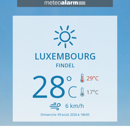
LUXEMBOURG
FINDEL
28
29
°C
17
°C
6
km/h
Dimanche 09 août 2026 à 18h05