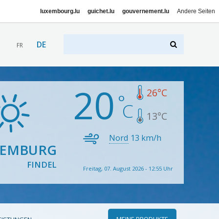
luxembourg.lu
guichet.lu
gouvernement.lu
Andere Seiten
DE
FR
20
26
°C
13
°C
Nord
13
km/h
XEMBURG
FINDEL
Freitag, 07. August 2026 - 12:55 Uhr
MEINE PRODUKTE