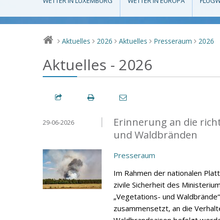
WETTER IN LUXEMBURG
WETTER IN EUROPA
FLUGW
Aktuelles
2026
Aktuelles
Presseraum
2026
>
>
>
>
>
Aktuelles - 2026
Erinnerung an die rich
29-06-2026
und Waldbränden
Presseraum
Im Rahmen der nationalen Platt
zivile Sicherheit des Ministeri
„Vegetations- und Waldbrände“
zusammensetzt, an die Verhalt
Waldbrandsaison befolgt werde