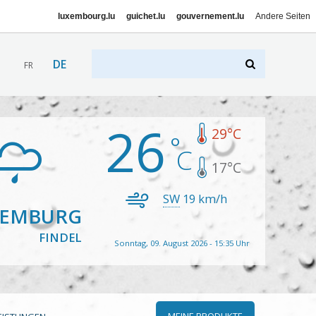
luxembourg.lu
guichet.lu
gouvernement.lu
Andere Seiten
DE
FR
26
29
°C
17
°C
SW
19
km/h
XEMBURG
FINDEL
Sonntag, 09. August 2026 - 15:35 Uhr
MEINE PRODUKTE