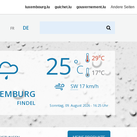
luxembourg.lu
guichet.lu
gouvernement.lu
Andere Seiten
DE
FR
25
29
°C
17
°C
SW
17
km/h
XEMBURG
FINDEL
Sonntag, 09. August 2026 - 16:25 Uhr
MEINE PRODUKTE