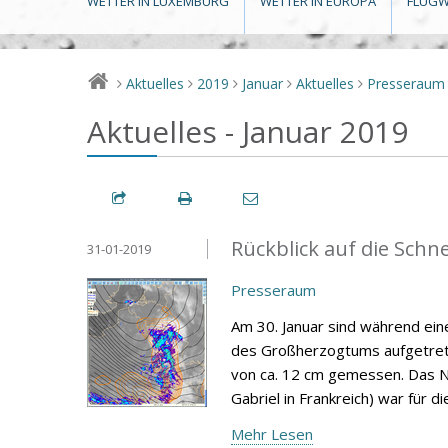
WETTER IN LUXEMBURG
WETTER IN EUROPA
FLUGW
Aktuelles
2019
Januar
Aktuelles
Presseraum
>
>
>
>
>
Aktuelles - Januar 2019
Rückblick auf die Schn
31-01-2019
Presseraum
Am 30. Januar sind während eine
des Großherzogtums aufgetrete
von ca. 12 cm gemessen. Das N
Gabriel in Frankreich) war für d
Mehr Lesen