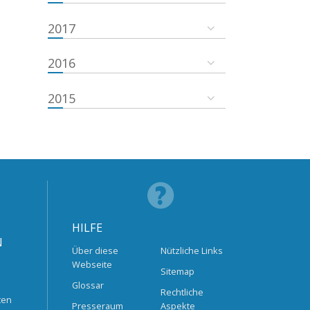
2017
2016
2015
HILFE
N
Über diese
Nützliche Links
Webseite
Sitemap
Glossar
Rechtliche
ten
Presseraum
Aspekte