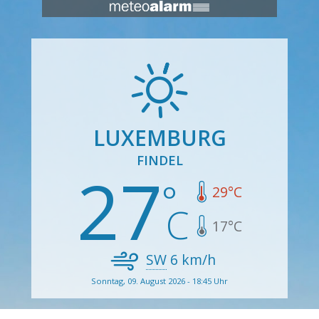
LUXEMBURG
FINDEL
27
29
°C
17
°C
SW
6
km/h
Sonntag, 09. August 2026 - 18:45 Uhr