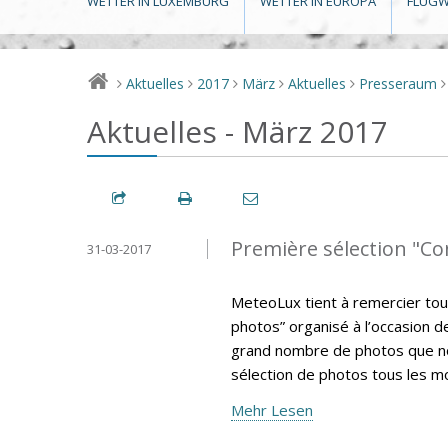
WETTER IN LUXEMBURG
WETTER IN EUROPA
FLUGW
Aktuelles
2017
März
Aktuelles
Presseraum
>
>
>
>
>
>
Aktuelles - März 2017
Première sélection "C
31-03-2017
MeteoLux tient à remercier tou
photos” organisé à l’occasion 
grand nombre de photos que nou
sélection de photos tous les m
Mehr Lesen