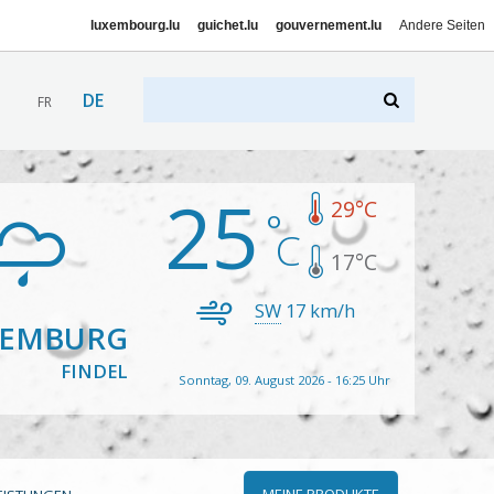
luxembourg.lu
guichet.lu
gouvernement.lu
Andere Seiten
DE
FR
25
29
°C
17
°C
SW
17
km/h
XEMBURG
FINDEL
Sonntag, 09. August 2026 - 16:25 Uhr
MEINE PRODUKTE