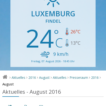
LUXEMBURG
FINDEL
24
26
°C
13
°C
9
km/h
Freitag, 07. August 2026 - 18:45 Uhr
Aktuelles
2016
August
Aktuelles
Presseraum
2016
>
>
>
>
>
>
>
August
Aktuelles - August 2016