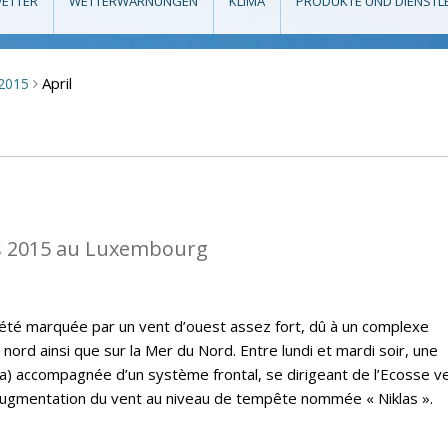
ETTER
WETTERWARNUNGEN
KLIMA
PRODUKTE UND DIENSTL
April
2015
>
s 2015 au Luxembourg
a été marquée par un vent d’ouest assez fort, dû à un complexe
 nord ainsi que sur la Mer du Nord. Entre lundi et mardi soir, une
) accompagnée d’un système frontal, se dirigeant de l’Ecosse ve
augmentation du vent au niveau de tempête nommée « Niklas ».