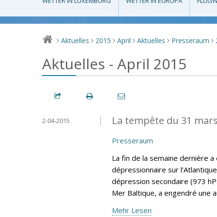
WETTER IN LUXEMBURG
WETTER IN EUROPA
FLUGW
Aktuelles
2015
April
Aktuelles
Presseraum
>
>
>
>
>
>
Aktuelles - April 2015
La tempête du 31 mar
2-04-2015
Presseraum
La fin de la semaine dernière 
dépressionnaire sur l’Atlantique
dépression secondaire (973 hPa
Mer Baltique, a engendré une 
Mehr Lesen