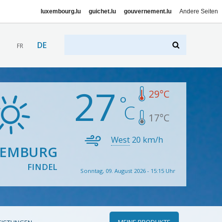
luxembourg.lu
guichet.lu
gouvernement.lu
Andere Seiten
DE
FR
27
29
°C
17
°C
West
20
km/h
XEMBURG
FINDEL
Sonntag, 09. August 2026 - 15:15 Uhr
MEINE PRODUKTE