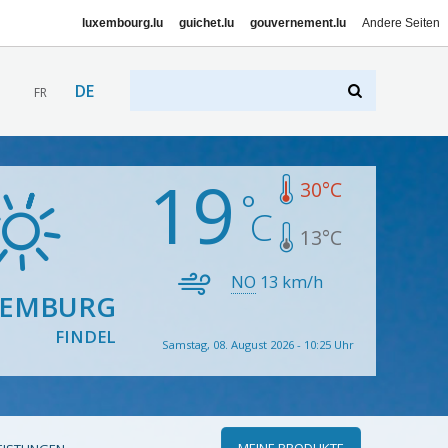
luxembourg.lu
guichet.lu
gouvernement.lu
Andere Seiten
DE
FR
19
30
°C
13
°C
NO
13
km/h
XEMBURG
FINDEL
Samstag, 08. August 2026 - 10:25 Uhr
MEINE PRODUKTE