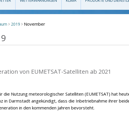
ETTER
WETTERWARNUNGEN
KLIMA
PRODUKTE UND DIENSTL
November
raum
2019
>
>
19
eration von EUMETSAT-Satelliten ab 2021
ür die Nutzung meteorologischer Satelliten (EUMETSAT) hat heut
nz in Darmstadt angekündigt, dass die Inbetriebnahme ihrer beid
eneration in den kommenden Jahren bevorsteht.