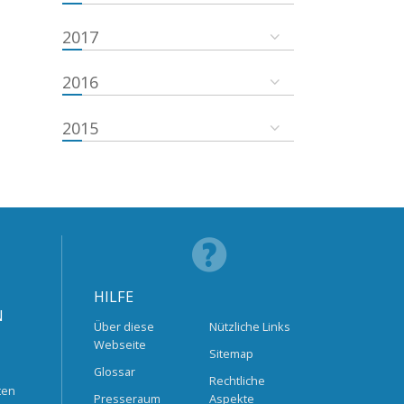
2017
2016
2015
HILFE
N
Über diese
Nützliche Links
Webseite
Sitemap
Glossar
Rechtliche
ten
Presseraum
Aspekte