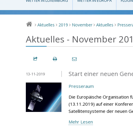
WETTER IN LUXEMBURG
WETTER IN EUROPA
FLUGW
Aktuelles
2019
November
Aktuelles
Presse
>
>
>
>
>
Aktuelles - November 20
Start einer neuen Gen
13-11-2019
Presseraum
Die Europäische Organisation f
(13.11.2019) auf einer Konfere
Satellitensysteme der neuen G
Mehr Lesen