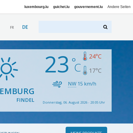
luxembourg.lu
guichet.lu
gouvernement.lu
Andere Seiten
DE
FR
23
24
°C
17
°C
NW
15
km/h
XEMBURG
FINDEL
Donnerstag, 06. August 2026 - 20:05 Uhr
MEINE PRODUKTE