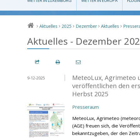
WETTER IN LUXEMBURG
WETTER IN EUROPA
FLUGW
Aktuelles
2025
Dezember
Aktuelles
Presse
>
>
>
>
>
Aktuelles - Dezember 20
MeteoLux, Agrimeteo u
9-12-2025
veröffentlichen den e
Herbst 2025
Presseraum
MeteoLux, Agrimeteo (meteorol
(AGE) freuen sich, die Veröffe
bekanntzugeben, der den Zeit