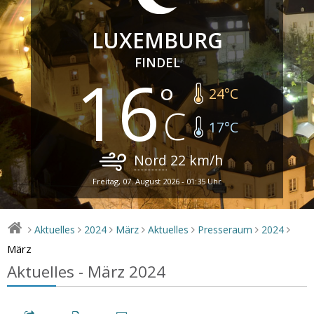
LUXEMBURG
FINDEL
16
24
°C
17
°C
Nord
22
km/h
Freitag, 07. August 2026 - 01:35 Uhr
Aktuelles
2024
März
Aktuelles
Presseraum
2024
>
>
>
>
>
>
>
März
Aktuelles - März 2024