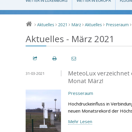
WETTER IN LUXEMBURG
WETTER IN EUROPA
FLUGW
Aktuelles
2021
März
Aktuelles
Presseraum
>
>
>
>
>
>
Aktuelles - März 2021
MeteoLux verzeichnet 
31-03-2021
Monat März!
Presseraum
Hochdruckeinfluss in Verbindu
neuen Monatsrekord der Höchst
Mehr Lesen