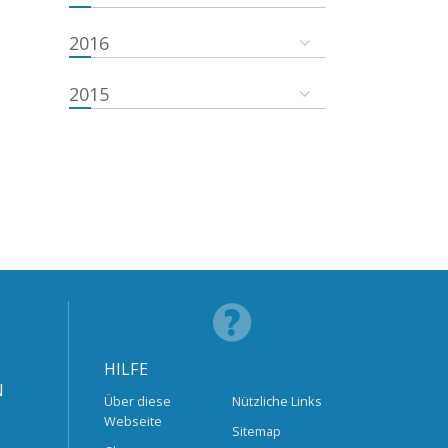
2016
2015
HILFE
N
Über diese
Nützliche Links
Webseite
Sitemap