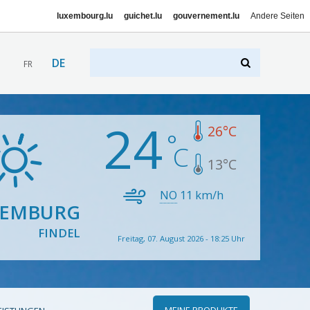
luxembourg.lu
guichet.lu
gouvernement.lu
Andere Seiten
DE
FR
24
26
°C
13
°C
NO
11
km/h
XEMBURG
FINDEL
Freitag, 07. August 2026 - 18:25 Uhr
MEINE PRODUKTE