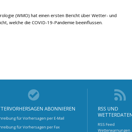
rologie (WMO) hat einen ersten Bericht über Wetter- und
tlicht, welche die COVID-19-Pandemie beeinflussen.
TERVORHERSAGEN ABONNIEREN
RSS UND
WETTERDATE
hreibung für Vorhersagen per E-Mail
RSS Feed
hreibung für Vorhersagen per Fax
Wetterwarnungen