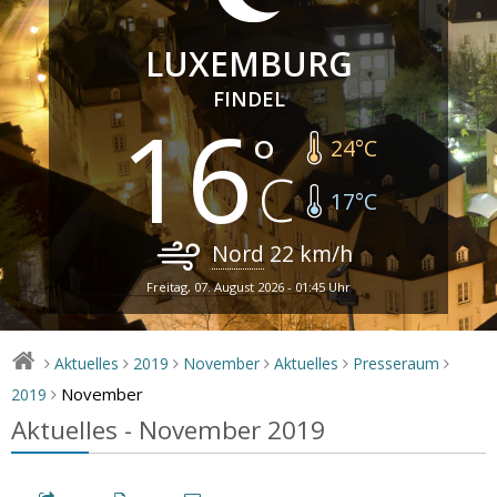
LUXEMBURG
FINDEL
16
24
°C
17
°C
Nord
22
km/h
Freitag, 07. August 2026 - 01:45 Uhr
Aktuelles
2019
November
Aktuelles
Presseraum
>
>
>
>
>
>
November
2019
>
Aktuelles - November 2019