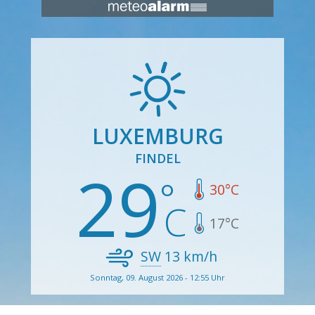
LUXEMBURG
FINDEL
29
30
°C
17
°C
SW
13
km/h
Sonntag, 09. August 2026 - 12:55 Uhr