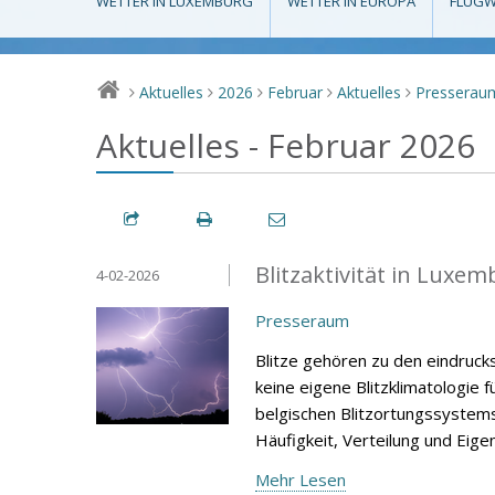
WETTER IN LUXEMBURG
WETTER IN EUROPA
FLUGW
Aktuelles
2026
Februar
Aktuelles
Presserau
>
>
>
>
>
Aktuelles - Februar 2026
Blitzaktivität in Luxe
4-02-2026
Presseraum
Blitze gehören zu den eindruc
keine eigene Blitzklimatologie
belgischen Blitzortungssystems 
Häufigkeit, Verteilung und Eige
Mehr Lesen