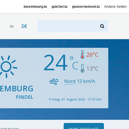
luxembourg.lu
guichet.lu
gouvernement.lu
Andere Seiten
DE
FR
24
26
°C
13
°C
Nord
13
km/h
XEMBURG
FINDEL
Freitag, 07. August 2026 - 17:25 Uhr
MEINE PRODUKTE