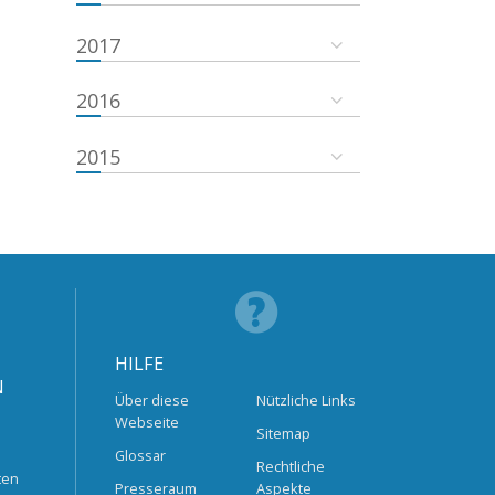
2017
2016
2015
HILFE
N
Über diese
Nützliche Links
Webseite
Sitemap
Glossar
Rechtliche
ten
Presseraum
Aspekte