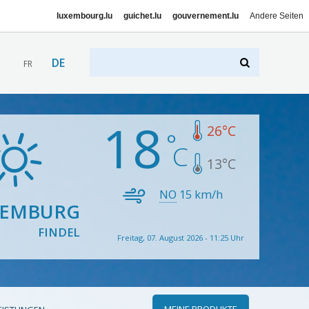
luxembourg.lu
guichet.lu
gouvernement.lu
Andere Seiten
DE
FR
18
26
°C
13
°C
NO
15
km/h
XEMBURG
FINDEL
Freitag, 07. August 2026 - 11:25 Uhr
MEINE PRODUKTE