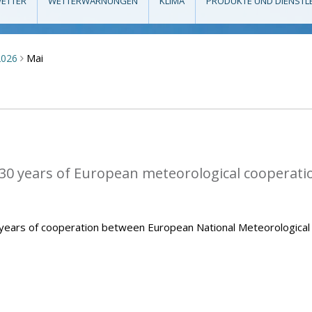
ETTER
WETTERWARNUNGEN
KLIMA
PRODUKTE UND DIENSTL
Mai
2026
>
0 years of European meteorological cooperati
ears of cooperation between European National Meteorological