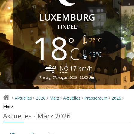
LUXEMBURG
FINDEL
18
26
°C
13
°C
NO
17
km/h
Freitag, 07. August 2026 - 22:05 Uhr
Aktuelles
2026
März
Aktuelles
Presseraum
2026
>
>
>
>
>
>
>
März
Aktuelles - März 2026