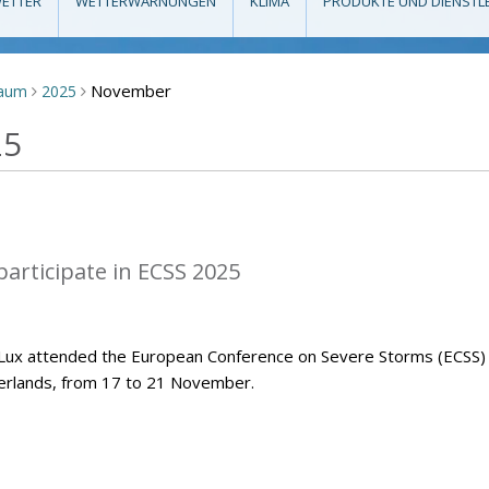
ETTER
WETTERWARNUNGEN
KLIMA
PRODUKTE UND DIENSTL
November
raum
2025
>
>
25
articipate in ECSS 2025
Lux attended the European Conference on Severe Storms (ECSS)
herlands, from 17 to 21 November.