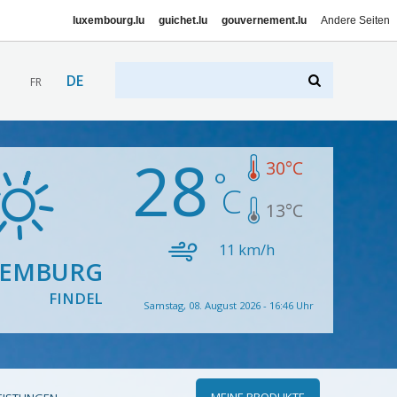
luxembourg.lu
guichet.lu
gouvernement.lu
Andere Seiten
DE
FR
28
30
°C
13
°C
11
km/h
XEMBURG
FINDEL
Samstag, 08. August 2026 - 16:46 Uhr
MEINE PRODUKTE