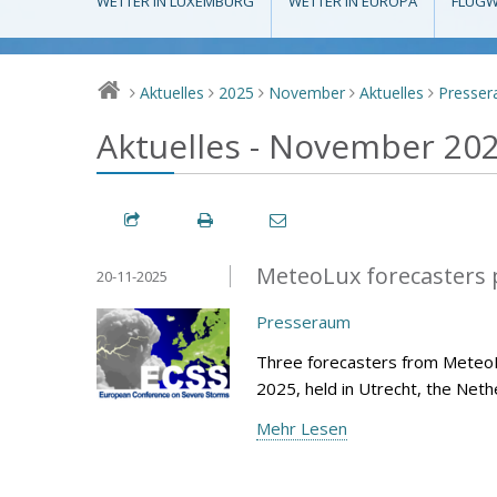
WETTER IN LUXEMBURG
WETTER IN EUROPA
FLUGW
Aktuelles
2025
November
Aktuelles
Presse
>
>
>
>
>
Aktuelles - November 20
MeteoLux forecasters p
20-11-2025
Presseraum
Three forecasters from Meteo
2025, held in Utrecht, the Net
Mehr Lesen