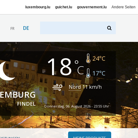
luxembourg.lu
guichet.lu
gouvernement.lu
Andere Seiten
DE
FR
18
24
°C
17
°C
Nord
11
km/h
XEMBURG
FINDEL
Donnerstag, 06. August 2026 - 23:55 Uhr
MEINE PRODUKTE