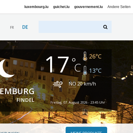
luxembourg.lu
guichet.lu
gouvernement.lu
Andere Seiten
DE
FR
17
26
°C
13
°C
NO
20
km/h
XEMBURG
FINDEL
Freitag, 07. August 2026 - 23:45 Uhr
MEINE PRODUKTE