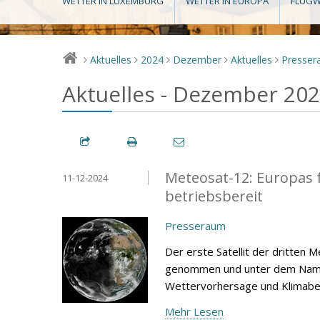
WETTER IN LUXEMBURG
WETTER IN EUROPA
FLUGW
Aktuelles
2024
Dezember
Aktuelles
Presse
>
>
>
>
>
Aktuelles - Dezember 20
Meteosat-12: Europas for
11-12-2024
betriebsbereit
Presseraum
Der erste Satellit der dritten
genommen und unter dem Namen 
Wettervorhersage und Klimabe
Mehr Lesen