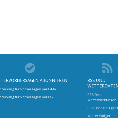
TERVORHERSAGEN ABONNIEREN
RSS UND
WETTERDATE
hreibung für Vorhersagen per E-Mail
RSS Feed
hreibung für Vorhersagen per Fax
Wetterwarnungen
RSS Feed Neuigkei
Wetter Widget