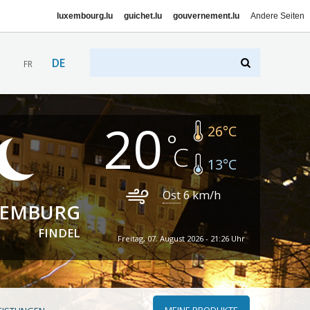
luxembourg.lu
guichet.lu
gouvernement.lu
Andere Seiten
DE
FR
20
26
°C
13
°C
Ost
6
km/h
XEMBURG
FINDEL
Freitag, 07. August 2026 - 21:26 Uhr
MEINE PRODUKTE