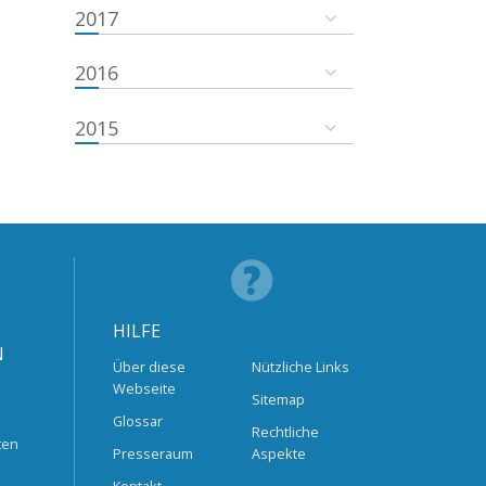
2017
2016
2015
HILFE
N
Über diese
Nützliche Links
Webseite
Sitemap
Glossar
Rechtliche
ten
Presseraum
Aspekte