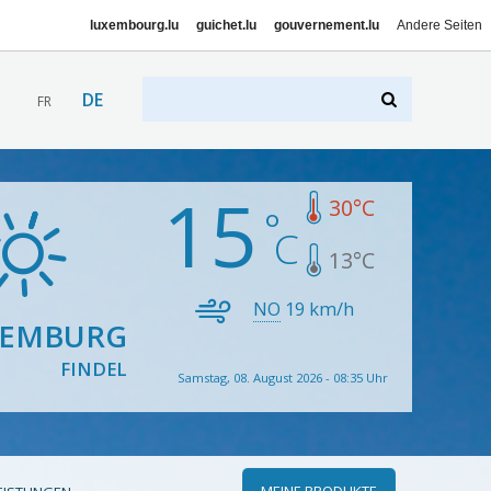
luxembourg.lu
guichet.lu
gouvernement.lu
Andere Seiten
DE
FR
15
30
°C
13
°C
NO
19
km/h
XEMBURG
FINDEL
Samstag, 08. August 2026 - 08:35 Uhr
MEINE PRODUKTE