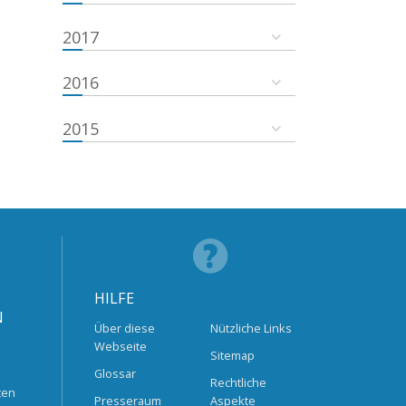
2017
2016
2015
HILFE
N
Über diese
Nützliche Links
Webseite
Sitemap
Glossar
Rechtliche
ten
Presseraum
Aspekte