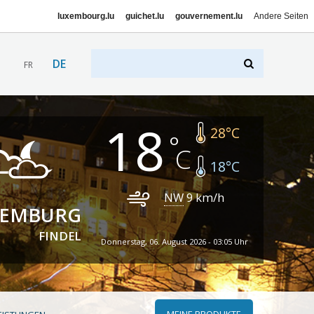
luxembourg.lu
guichet.lu
gouvernement.lu
Andere Seiten
DE
FR
18
28
°C
18
°C
NW
9
km/h
XEMBURG
FINDEL
Donnerstag, 06. August 2026 - 03:05 Uhr
MEINE PRODUKTE