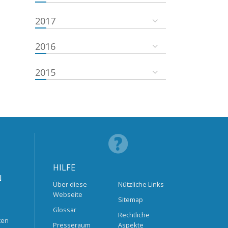
2017
2016
2015
HILFE
N
Über diese
Nützliche Links
Webseite
Sitemap
Glossar
Rechtliche
ten
Presseraum
Aspekte