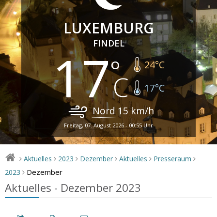
LUXEMBURG
FINDEL
17
24
°C
17
°C
Nord
15
km/h
Freitag, 07. August 2026 - 00:55 Uhr
Aktuelles
2023
Dezember
Aktuelles
Presseraum
>
>
>
>
>
>
Dezember
2023
>
Aktuelles - Dezember 2023