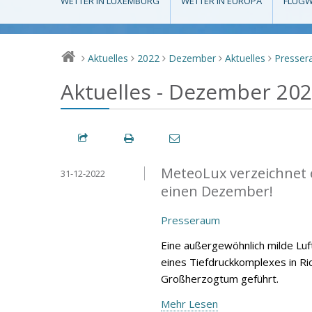
WETTER IN LUXEMBURG
WETTER IN EUROPA
FLUGW
Aktuelles
2022
Dezember
Aktuelles
Presse
>
>
>
>
>
Aktuelles - Dezember 20
MeteoLux verzeichnet 
31-12-2022
einen Dezember!
Presseraum
Eine außergewöhnlich milde Lu
eines Tiefdruckkomplexes in Ri
Großherzogtum geführt.
Mehr Lesen