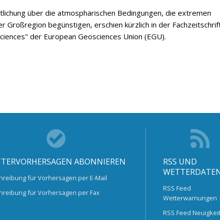
ntlichung über die atmosphärischen Bedingungen, die extremen
er Großregion begünstigen, erschien kürzlich in der Fachzeitschrif
ciences" der European Geosciences Union (EGU).
TERVORHERSAGEN ABONNIEREN
RSS UND
WETTERDATE
hreibung für Vorhersagen per E-Mail
RSS Feed
hreibung für Vorhersagen per Fax
Wetterwarnungen
RSS Feed Neuigkei