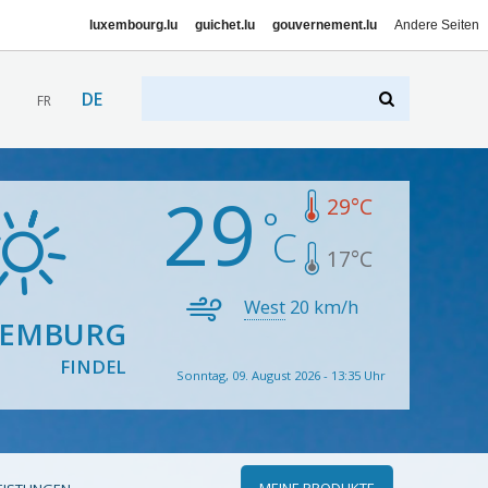
luxembourg.lu
guichet.lu
gouvernement.lu
Andere Seiten
DE
FR
29
29
°C
17
°C
West
20
km/h
XEMBURG
FINDEL
Sonntag, 09. August 2026 - 13:35 Uhr
MEINE PRODUKTE