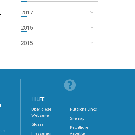
2017
t
2016
2015
HILFE
N
Über diese
Nützliche Links
Webseite
Sitemap
Glossar
Rechtliche
ten
Presseraum
Aspekte