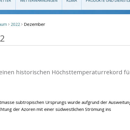
ETTER
WETTERWARNUNGEN
KLIMA
PRODUKTE UND DIENSTL
Dezember
raum
2022
>
>
22
einen historischen Höchsttemperaturrekord fü
ftmasse subtropischen Ursprungs wurde aufgrund der Ausweitun
chtung der Azoren mit einer südwestlichen Strömung ins