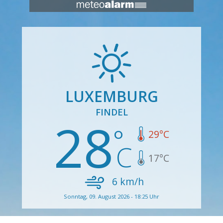
LUXEMBURG
FINDEL
28
29
°C
17
°C
6
km/h
Sonntag, 09. August 2026 - 18:25 Uhr