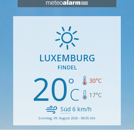
LUXEMBURG
FINDEL
20
30
°C
17
°C
Süd
6
km/h
Sonntag, 09. August 2026 - 08:05 Uhr