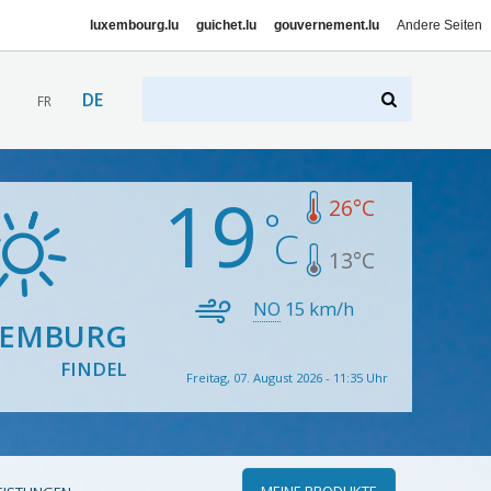
luxembourg.lu
guichet.lu
gouvernement.lu
Andere Seiten
DE
FR
19
26
°C
13
°C
NO
15
km/h
XEMBURG
FINDEL
Freitag, 07. August 2026 - 11:35 Uhr
MEINE PRODUKTE