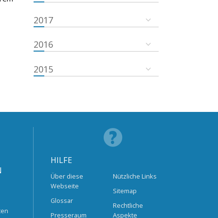
2017
2016
2015
HILFE
N
Über diese
Nützliche Links
Webseite
Sitemap
Glossar
Rechtliche
ten
Presseraum
Aspekte